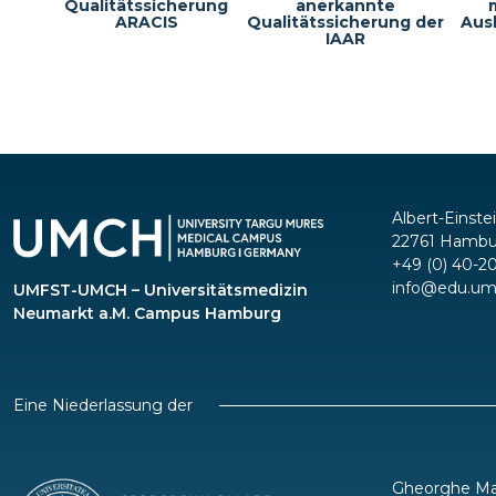
Qualitätssicherung
anerkannte
ARACIS
Qualitätssicherung der
Aus
IAAR
Albert-Einste
22761 Hambu
+49 (0) 40-2
info@edu.um
UMFST-UMCH – Universitätsmedizin
Neumarkt a.M. Campus Hamburg
Eine Niederlassung der
Gheorghe Mar