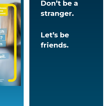
Don’t be a
stranger.
Let’s be
friends.