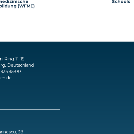
medizinische
Schools
bildung (WFME)
in-Ring 11-15
rg, Deutschland
093485-00
ch.de
inescu, 38