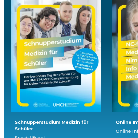
Schnupperstudium Medizin für
Online In
Schüler
Online In
Special Event