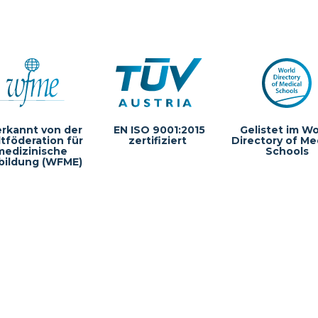
rkannt von der
EN ISO 9001:2015
Gelistet im Wo
tföderation für
zertifiziert
Directory of Me
medizinische
Schools
bildung (WFME)
in-Ring 11-15
rg, Deutschland
093485-00