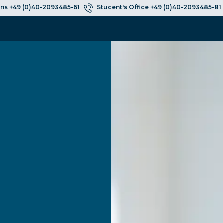
ns +49 (0)40-2093485-61
Student's Office +49 (0)40-2093485-81