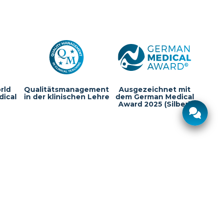
rld
Qualitätsmanagement
Ausgezeichnet mit
dical
in der klinischen Lehre
dem German Medical
Award 2025 (Silber)
Ø Antwortzeit:
2 Stunden
Schnellzugriff
Bewerbung
Über UMCH
Jetzt bewerben