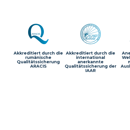
Akkreditiert durch die
Akkreditiert durch die
Ane
rumänische
international
Wel
Qualitätssicherung
anerkannte
ARACIS
Qualitätssicherung der
Aus
IAAR
Albert-Einste
22761 Hambu
+49 (0) 40-2