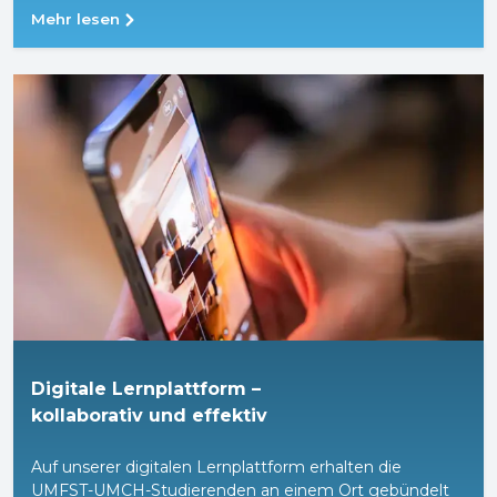
Studierende. Hier finden sie unzählige Lehrbücher, die
Mehr lesen
sämtliche medizinische Fachgebiete abdecken.
Zusätzlich dazu können die Studierenden auf eine
umfangreiche Auswahl an Lernvideos, Bilder und
Kurzzusammenfassungen zurückgreifen, in denen
komplexe medizinische Sachverhalte anschaulich
erklärt werden. Diese sind eine ideale Ergänzung zu
den universitätseigenen Lernunterlagen.
Digitale Lernplattform –
kollaborativ und effektiv
Auf unserer digitalen Lernplattform erhalten die
UMFST-UMCH-Studierenden an einem Ort gebündelt