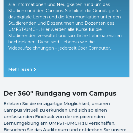
alle Informationen und Neuigkeiten rund um das
Studium und den Campus. Sie bildet die Grundlage für
das digitale Lernen und die Kommunikation unter den
Studierenden und Dozentinnen und Dozenten des
UMFST-UMCH. Hier werden alle Kurse für die
Studierenden verwaltet und sämtliche Lehrmaterialien
hochgeladen. Diese sind – ebenso wie die
Videoaufzeichnungen – jederzeit über Computer,
Laptop oder Smartphone abrufbar. Über die digitale
Lernplattform können sich die Studierenden außerdem
für die Student Clubs oder ReachHigher-
Mehr lesen
Veranstaltungen registrieren sowie das Student
Counseling durch das Dekanat in Anspruch nehmen.
Der 360°
Rundgang vom
Campus
Erleben Sie die einzigartige Möglichkeit, unseren
Campus virtuell zu erkunden und sich so einen
umfassenden Eindruck von der inspirierenden
Lernumgebung am UMFST‑UMCH zu verschaffen.
Besuchen Sie das Auditorium und entdecken Sie unsere