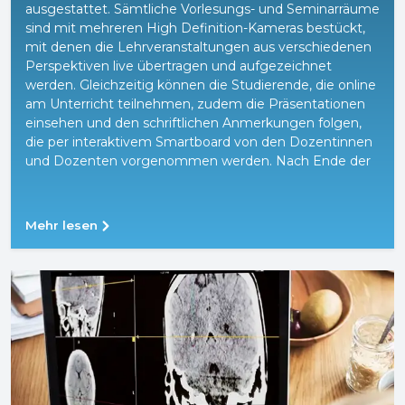
ausgestattet. Sämtliche Vorlesungs- und Seminarräume
sind mit mehreren High Definition-Kameras bestückt,
mit denen die Lehrveranstaltungen aus verschiedenen
Perspektiven live übertragen und aufgezeichnet
werden. Gleichzeitig können die Studierende, die online
am Unterricht teilnehmen, zudem die Präsentationen
einsehen und den schriftlichen Anmerkungen folgen,
die per interaktivem Smartboard von den Dozentinnen
und Dozenten vorgenommen werden. Nach Ende der
Lehrveranstaltungen werden die Aufzeichnungen auf
der digitalen Lernplattform des UMFST-UMCH zur
Verfügung gestellt. Diese können von den
Mehr lesen
Studierenden anschließend zeit- und ortsunabhängig
für die Nachbereitung der Unterrichtsinhalte genutzt
werden. Die Unterrichtsinhalte werden darüber hinaus
indexiert und können somit bequem nach Stichwörtern
durchsucht werden.