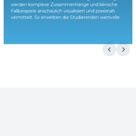
werden komplexe Zusammenhänge und klinische
Fallbeispiele anschaulich visualisiert und praxisnah
vermittelt. So erwerben die Studierenden wertvolle
praktische Fähigkeiten, die sie optimal auf ihre
zukünftige ärztliche Laufbahn vorbereiten.