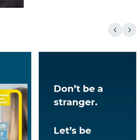
s
Don’t be a
stranger.
Let’s be