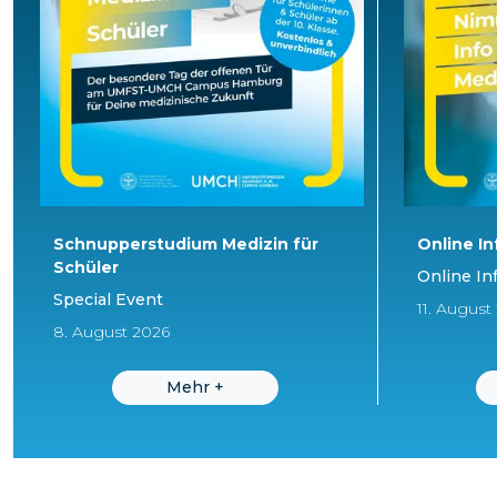
Schnupperstudium Medizin für
Online In
Schüler
Online In
Special Event
11. August
8. August 2026
Mehr
+