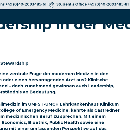
ns +49 (0)40-2093485-61
Student's Office +49 (0)40-2093485-81
dership in der Med
c Stewardship
eine zentrale Frage der modernen Medizin in den
n oder einen hervorragenden Arzt aus? Klinische
idend – doch zunehmend gewinnen auch Leadership,
erständnis an Bedeutung.
fallmedizin im UMFST-UMCH Lehrkrankenhaus Klinikum
College of Emergency Medicine, kehrte als Gastredner
im medizinischen Beruf zu sprechen. Mit einem
 Economics, Bioethik, Public Health sowie eine
rung mit einer umfassenden Perspektive auf das