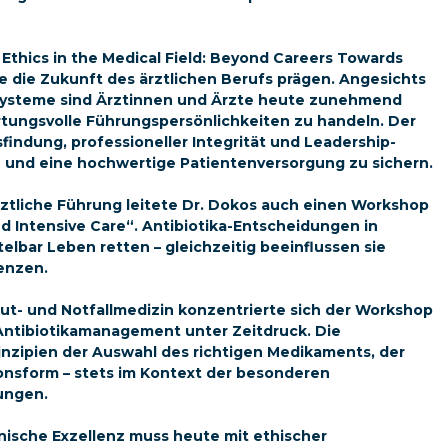
Ethics in the Medical Field: Beyond Careers Towards
e die Zukunft des ärztlichen Berufs prägen. Angesichts
systeme sind Ärztinnen und Ärzte heute zunehmend
ortungsvolle Führungspersönlichkeiten zu handeln. Der
indung, professioneller Integrität und Leadership-
und eine hochwertige Patientenversorgung zu sichern.
ztliche Führung leitete Dr. Dokos auch einen Workshop
 Intensive Care“. Antibiotika-Entscheidungen in
bar Leben retten – gleichzeitig beeinflussen sie
tenzen.
ut- und Notfallmedizin konzentrierte sich der Workshop
 Antibiotikamanagement unter Zeitdruck. Die
inzipien der Auswahl des richtigen Medikaments, der
nsform – stets im Kontext der besonderen
ungen.
ische Exzellenz muss heute mit ethischer