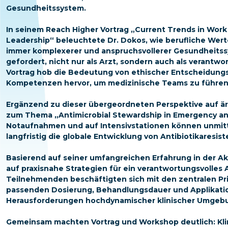
Gesundheitssystem.
In seinem Reach Higher Vortrag „Current Trends in Work 
Leadership“ beleuchtete Dr. Dokos, wie berufliche Wert
immer komplexerer und anspruchsvollerer Gesundheits
gefordert, nicht nur als Arzt, sondern auch als verantw
Vortrag hob die Bedeutung von ethischer Entscheidungsf
Kompetenzen hervor, um medizinische Teams zu führen 
Ergänzend zu dieser übergeordneten Perspektive auf är
zum Thema „Antimicrobial Stewardship in Emergency and
Notaufnahmen und auf Intensivstationen können unmittel
langfristig die globale Entwicklung von Antibiotikaresis
Basierend auf seiner umfangreichen Erfahrung in der Ak
auf praxisnahe Strategien für ein verantwortungsvolles
Teilnehmenden beschäftigten sich mit den zentralen Pr
passenden Dosierung, Behandlungsdauer und Applikatio
Herausforderungen hochdynamischer klinischer Umgeb
Gemeinsam machten Vortrag und Workshop deutlich: Klin