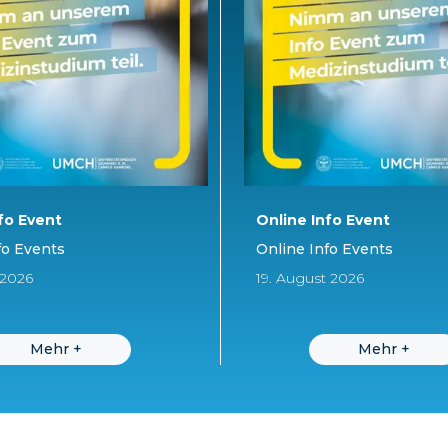
fo Event
Online Info Event
fo Events
Online Info Events
 2026
19. August 2026
Mehr
+
Mehr
+