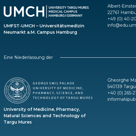
Albert-Einste
22761 Hambu
+49 (0) 40-2
info@edu.um
UMFST-UMCH – Universitätsmedizin
Neumarkt a.M. Campus Hamburg
Eine Niederlassung der
Gheorghe Mar
540139 Targu
+40 (0) 265-2
informatiipu
University of Medicine, Pharmacy,
Natural Sciences and Technology of
Targu Mures