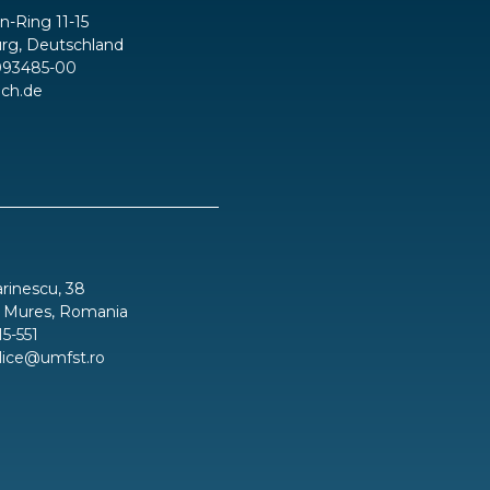
in-Ring 11-15
rg, Deutschland
093485-00
ch.de
inescu, 38
 Mures, Romania
15-551
blice@umfst.ro